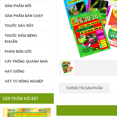
SẢM PHẨM MỚI
SẢM PHẨM BÁN CHẠY
THUỐC SÂU RẦY
THUỐC NẤM BỆNH
KHUẨN
PHÂN BÓN GỐC
CÂY TRỒNG QUANH NHÀ
HẠT GIỐNG
VẬT TƯ NÔNG NGHIỆP
THÔNG TIN SẢN PHẨM
SẢN PHẨM NỔI BẬT