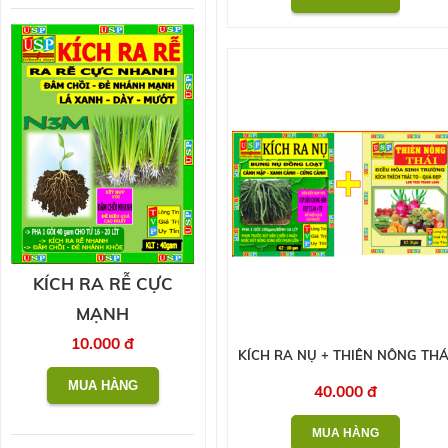
KÍCH RA RỄ CỰC
MẠNH
10.000 đ
KÍCH RA NỤ + THIÊN NÔNG THÁ
40.000 đ