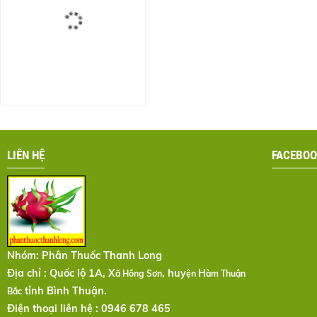
LIÊN HỆ
FACEBOO
Nhóm:
Phân Thuốc Thanh Long
Địa chỉ : Quốc lộ 1A, X
, huy
H
ã Hồng Sơn
ện
àm Thuận
tỉnh Bình Thuận.
Bắc
Điện thoại liên hệ : 0946 678 465