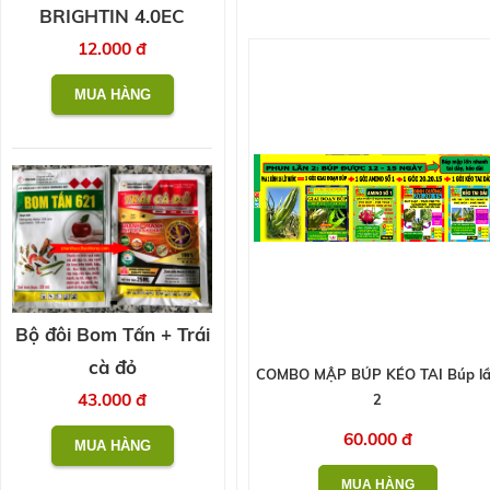
BRIGHTIN 4.0EC
12.000 đ
Bộ đôi Bom Tấn + Trái
cà đỏ
COMBO MẬP BÚP KÉO TAI Búp l
43.000 đ
2
60.000 đ