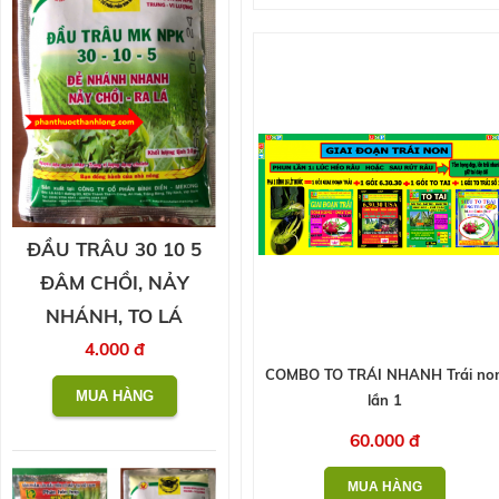
ĐẦU TRÂU 30 10 5
ĐÂM CHỒI, NẢY
NHÁNH, TO LÁ
4.000 đ
COMBO TO TRÁI NHANH Trái no
lần 1
60.000 đ