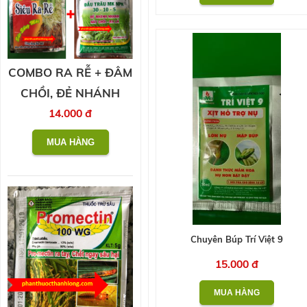
COMBO RA RỄ + ĐÂM
CHỒI, ĐẺ NHÁNH
14.000 đ
Chuyên Búp Trí Việt 9
15.000 đ