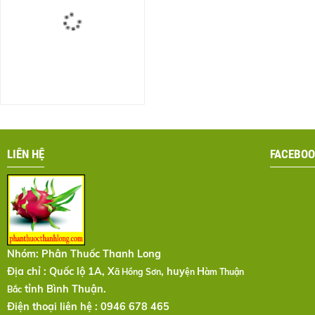
LIÊN HỆ
FACEBOO
Nhóm:
Phân Thuốc Thanh Long
Địa chỉ : Quốc lộ 1A, X
, huy
H
ã Hồng Sơn
ện
àm Thuận
tỉnh Bình Thuận.
Bắc
Điện thoại liên hệ : 0946 678 465