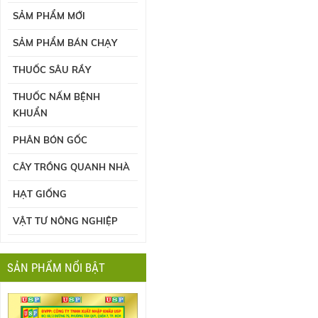
SẢM PHẨM MỚI
SẢM PHẨM BÁN CHẠY
THUỐC SÂU RẦY
THUỐC NẤM BỆNH
KHUẨN
PHÂN BÓN GỐC
CÂY TRỒNG QUANH NHÀ
HẠT GIỐNG
VẬT TƯ NÔNG NGHIỆP
SẢN PHẨM NỔI BẬT