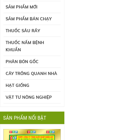
SẢM PHẨM MỚI
SẢM PHẨM BÁN CHẠY
THUỐC SÂU RẦY
THUỐC NẤM BỆNH
KHUẨN
PHÂN BÓN GỐC
CÂY TRỒNG QUANH NHÀ
HẠT GIỐNG
VẬT TƯ NÔNG NGHIỆP
SẢN PHẨM NỔI BẬT