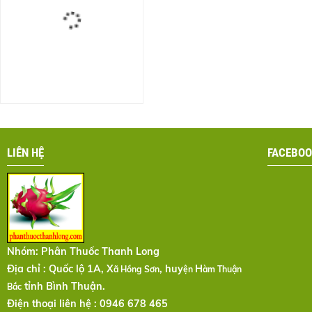
LIÊN HỆ
FACEBOO
Nhóm:
Phân Thuốc Thanh Long
Địa chỉ : Quốc lộ 1A, X
, huy
H
ã Hồng Sơn
ện
àm Thuận
tỉnh Bình Thuận.
Bắc
Điện thoại liên hệ : 0946 678 465