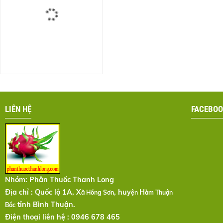
LIÊN HỆ
FACEBOO
Nhóm:
Phân Thuốc Thanh Long
Địa chỉ : Quốc lộ 1A, X
, huy
H
ã Hồng Sơn
ện
àm Thuận
tỉnh Bình Thuận.
Bắc
Điện thoại liên hệ : 0946 678 465