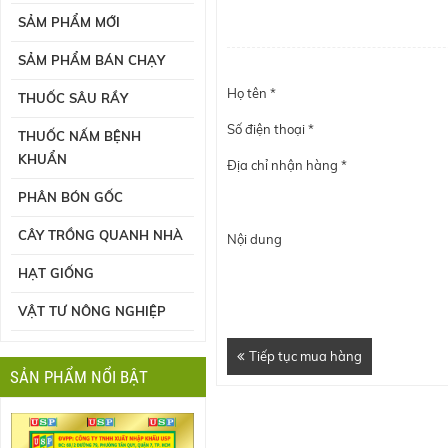
SẢM PHẨM MỚI
SẢM PHẨM BÁN CHẠY
Họ tên *
THUỐC SÂU RẦY
Số điện thoại *
THUỐC NẤM BỆNH
KHUẨN
Địa chỉ nhận hàng *
PHÂN BÓN GỐC
CÂY TRỒNG QUANH NHÀ
Nội dung
HẠT GIỐNG
VẬT TƯ NÔNG NGHIỆP
Tiếp tục mua hàng
SẢN PHẨM NỔI BẬT