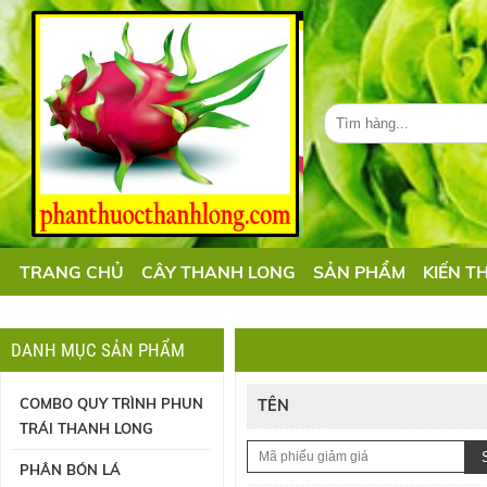
TRANG CHỦ
CÂY THANH LONG
SẢN PHẨM
KIẾN T
DANH MỤC SẢN PHẨM
COMBO QUY TRÌNH PHUN
TÊN
TRÁI THANH LONG
PHÂN BÓN LÁ